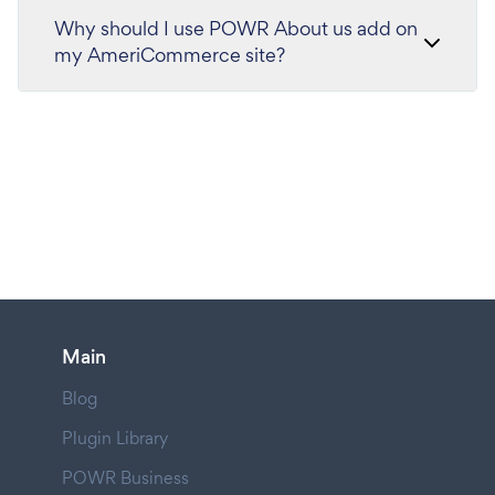
Why should I use POWR About us add on
my AmeriCommerce site?
Main
Blog
Plugin Library
POWR Business