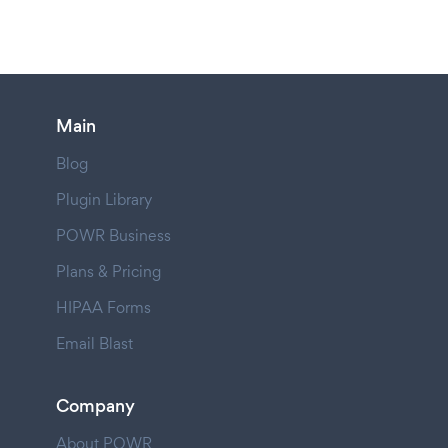
Main
Blog
Plugin Library
POWR Business
Plans & Pricing
HIPAA Forms
Email Blast
Company
About POWR