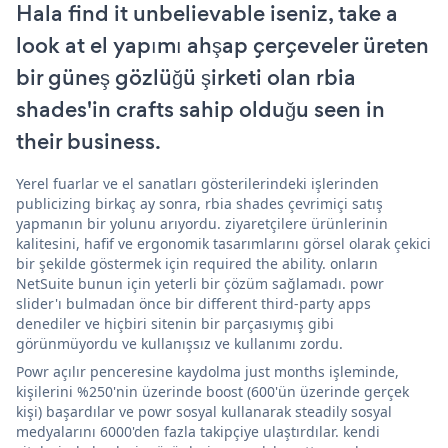
Hala find it unbelievable iseniz, take a
look at el yapımı ahşap çerçeveler üreten
bir güneş gözlüğü şirketi olan rbia
shades'in crafts sahip olduğu seen in
their business.
Yerel fuarlar ve el sanatları gösterilerindeki işlerinden
publicizing birkaç ay sonra, rbia shades çevrimiçi satış
yapmanın bir yolunu arıyordu. ziyaretçilere ürünlerinin
kalitesini, hafif ve ergonomik tasarımlarını görsel olarak çekici
bir şekilde göstermek için required the ability. onların
NetSuite bunun için yeterli bir çözüm sağlamadı. powr
slider'ı bulmadan önce bir different third-party apps
denediler ve hiçbiri sitenin bir parçasıymış gibi
görünmüyordu ve kullanışsız ve kullanımı zordu.
Powr açılır penceresine kaydolma just months işleminde,
kişilerini %250'nin üzerinde boost (600'ün üzerinde gerçek
kişi) başardılar ve powr sosyal kullanarak steadily sosyal
medyalarını 6000'den fazla takipçiye ulaştırdılar. kendi