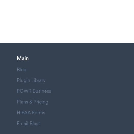
Main
Blog
Plugin Library
POWR Business
Plans & Pricing
HIPAA Forms
Email Blast