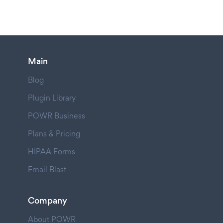
Main
Blog
Plugin Library
POWR Business
Plans & Pricing
HIPAA Forms
Email Blast
Company
About POWR