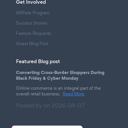
Get Involved
Affiliate Program
Success Stories
Feature Requests
Guest Blog Post
Featured Blog post
Converting Cross-Border Shoppers During
Black Friday & Cyber Monday
Online commerce is an integral part of the
overall retail business.
Read More
Posted by on
2026-08-07