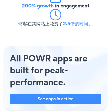
200% growth
in engagement
访客在其网站上花费了
2.5倍的时间
。
All POWR apps are
built for peak-
performance.
See apps in action