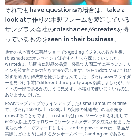
それでもhave questionsの場合は、take a
look at手作りの木製フレームを製造している
サングラス会社のrbiashadesがcreatesを持
っているものをseen in their business。
地元の見本市や工芸品ショーでのgettingビジネスの数か月後、
rbiashadesはオンラインで販売する方法を探していました。
wantedは、訪問者に製品の品質、軽量で人間工学に基づいたデザ
インを視覚的に魅力的な方法で示します。彼らのdotCMSはこれに
対する適切な解決策を提供しませんでした。彼らはpowrスライダ
ーを見つける前にdifferent third-party appsを試しましたが、サ
イトの一部であるかのように見えず、不格好で使いにくいものは
ありませんでした。
Powrポップアップでサインアップしたa small amount of time
で、彼らは250％以上（600以上の実際の連絡先）の連絡先を
growすることができ、constantlyはpowrソーシャルを利用して
6000人以上のフォロワーにソーシャルメディアを成長させました
彼らのサイトでフィードします。 added powr sliderは、製品が
実際にどのように見えるかをホームページlanding onであるた