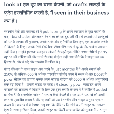
look at एक धूप का चश्मा कंपनी, जो crafts लकड़ी के
फ्रेम हस्तनिर्मित करती है, में seen in their business
क्या है।
स्थानीय मेलों और क्राफ्ट शो में publicizing के अपने व्यवसाय के कुछ महीनों के
बाद, rbia shades ऑनलाइन बेचने का तरीका ढूंढ रही थी। वे wanted आगंतुकों
को उनके उत्पाद की गुणवत्ता, उनके हल्के और एर्गोनोमिक डिज़ाइन, एक आकर्षक तरीके
से दिखाने के लिए। उनके PHLOX for WordPress ने इसके लिए पर्याप्त समाधान
नहीं दिया। उन्होंने powr स्लाइडर खोजने से पहले एक different third-party
apps की कोशिश की और उनमें से कोई भी ऐसा नहीं लगा जैसे कि वे साइट का एक
हिस्सा थे, और वे भद्दे और उपयोग में कठिन थे।
पॉवर पॉपअप के साथ साइन अप करने के just months में वे अपने संपर्कों को
250% से अधिक (600 से अधिक वास्तविक संपर्क) करने में सक्षम थे और boost ने
powr सोशल का उपयोग करके अपने सोशल मीडिया को 6000 से अधिक अनुयायियों
तक बढ़ा दिया है। उनकी साइट पर फ़ीड। वे steadily powr स्लाइडर अपने
ग्राहकों को शीघ्रता से दिखाने के लिए एक दृश्य तरीके के रूप में हैं क्योंकि वे added
होमपेज हैं कि वास्तविक जीवन में उत्पाद कैसे दिखते हैं। यह अपने उत्पादों को अच्छी
तरह से प्रदर्शित करता है और ग्राहकों को एक बेहतरीन ऑन-साइट अनुभव प्रदान
करता है। वास्तव में वे landing on कि विज़िटर जिन्होंने अपनी साइट पर powr
ऐप्स के साथ इंटरैक्ट किया, उनकी साइट पर किसी अन्य व्यक्ति की तुलना में 2.5 गुना