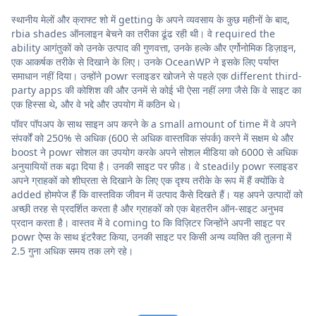
स्थानीय मेलों और क्राफ्ट शो में getting के अपने व्यवसाय के कुछ महीनों के बाद,
rbia shades ऑनलाइन बेचने का तरीका ढूंढ रही थी। वे required the
ability आगंतुकों को उनके उत्पाद की गुणवत्ता, उनके हल्के और एर्गोनोमिक डिज़ाइन,
एक आकर्षक तरीके से दिखाने के लिए। उनके OceanWP ने इसके लिए पर्याप्त
समाधान नहीं दिया। उन्होंने powr स्लाइडर खोजने से पहले एक different third-
party apps की कोशिश की और उनमें से कोई भी ऐसा नहीं लगा जैसे कि वे साइट का
एक हिस्सा थे, और वे भद्दे और उपयोग में कठिन थे।
पॉवर पॉपअप के साथ साइन अप करने के a small amount of time में वे अपने
संपर्कों को 250% से अधिक (600 से अधिक वास्तविक संपर्क) करने में सक्षम थे और
boost ने powr सोशल का उपयोग करके अपने सोशल मीडिया को 6000 से अधिक
अनुयायियों तक बढ़ा दिया है। उनकी साइट पर फ़ीड। वे steadily powr स्लाइडर
अपने ग्राहकों को शीघ्रता से दिखाने के लिए एक दृश्य तरीके के रूप में हैं क्योंकि वे
added होमपेज हैं कि वास्तविक जीवन में उत्पाद कैसे दिखते हैं। यह अपने उत्पादों को
अच्छी तरह से प्रदर्शित करता है और ग्राहकों को एक बेहतरीन ऑन-साइट अनुभव
प्रदान करता है। वास्तव में वे coming to कि विज़िटर जिन्होंने अपनी साइट पर
powr ऐप्स के साथ इंटरैक्ट किया, उनकी साइट पर किसी अन्य व्यक्ति की तुलना में
2.5 गुना अधिक समय तक लगे रहे।