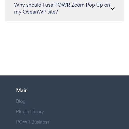
Why should I use POWR Zoom Pop Up on
my OceanWP site?
Main
Blog
Plugin Library
POWR Business