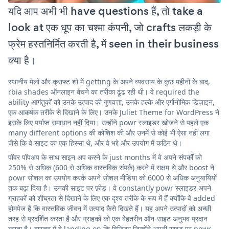
यदि आप अभी भी have questions हैं, तो take a
look at एक धूप का चश्मा कंपनी, जो crafts लकड़ी के
फ्रेम हस्तनिर्मित करती है, में seen in their business
क्या है।
स्थानीय मेलों और क्राफ्ट शो में getting के अपने व्यवसाय के कुछ महीनों के बाद,
rbia shades ऑनलाइन बेचने का तरीका ढूंढ रही थी। वे required the
ability आगंतुकों को उनके उत्पाद की गुणवत्ता, उनके हल्के और एर्गोनोमिक डिज़ाइन,
एक आकर्षक तरीके से दिखाने के लिए। उनके Juliet Theme for WordPress ने
इसके लिए पर्याप्त समाधान नहीं दिया। उन्होंने powr स्लाइडर खोजने से पहले एक
many different options की कोशिश की और उनमें से कोई भी ऐसा नहीं लगा
जैसे कि वे साइट का एक हिस्सा थे, और वे भद्दे और उपयोग में कठिन थे।
पॉवर पॉपअप के साथ साइन अप करने के just months में वे अपने संपर्कों को
250% से अधिक (600 से अधिक वास्तविक संपर्क) करने में सक्षम थे और boost ने
powr सोशल का उपयोग करके अपने सोशल मीडिया को 6000 से अधिक अनुयायियों
तक बढ़ा दिया है। उनकी साइट पर फ़ीड। वे constantly powr स्लाइडर अपने
ग्राहकों को शीघ्रता से दिखाने के लिए एक दृश्य तरीके के रूप में हैं क्योंकि वे added
होमपेज हैं कि वास्तविक जीवन में उत्पाद कैसे दिखते हैं। यह अपने उत्पादों को अच्छी
तरह से प्रदर्शित करता है और ग्राहकों को एक बेहतरीन ऑन-साइट अनुभव प्रदान
करता है। वास्तव में वे landing on कि विज़िटर जिन्होंने अपनी साइट पर powr