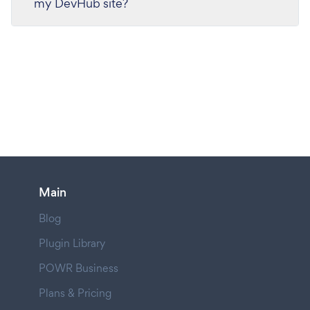
my DevHub site?
Main
Blog
Plugin Library
POWR Business
Plans & Pricing