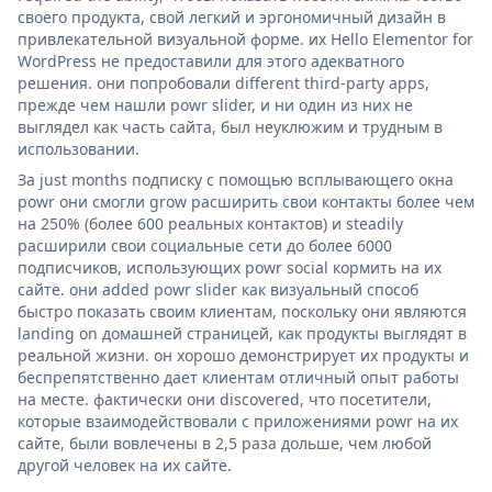
своего продукта, свой легкий и эргономичный дизайн в
привлекательной визуальной форме. их Hello Elementor for
WordPress не предоставили для этого адекватного
решения. они попробовали different third-party apps,
прежде чем нашли powr slider, и ни один из них не
выглядел как часть сайта, был неуклюжим и трудным в
использовании.
За just months подписку с помощью всплывающего окна
powr они смогли grow расширить свои контакты более чем
на 250% (более 600 реальных контактов) и steadily
расширили свои социальные сети до более 6000
подписчиков, использующих powr social кормить на их
сайте. они added powr slider как визуальный способ
быстро показать своим клиентам, поскольку они являются
landing on домашней страницей, как продукты выглядят в
реальной жизни. он хорошо демонстрирует их продукты и
беспрепятственно дает клиентам отличный опыт работы
на месте. фактически они discovered, что посетители,
которые взаимодействовали с приложениями powr на их
сайте, были вовлечены в 2,5 раза дольше, чем любой
другой человек на их сайте.