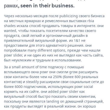
рамах, seen in their business.
Через несколько месяцев после publicizing своего бизнеса
на местных ярмарках и ремесленных выставках rbia
shades искала способ продавать товары в интернете. они
wanted, чтобы показать посетителям качество своего
продукта, свой легкий и эргономичный дизайн в
привлекательной визуальной форме. их 1&1 не
предоставили для этого адекватного решения. они
попробовали many different options, прежде чем нашли
powr slider, и ни один из них не выглядел как часть сайта,
был неуклюжим и трудным в использовании.
За a small amount of time подписку с помощью
всплывающего окна powr они смогли grow расширить
свои контакты более чем на 250% (более 600 реальных
контактов) и steadily расширили свои социальные сети до
более 6000 подписчиков, использующих powr social
кормить на их сайте. они added powr slider как
визуальный способ быстро показать своим клиентам,
поскольку они являются landing on домашней страницей,
как продукты выглядят в реальной жизни. он хорошо