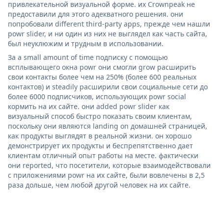
привлекательной визуальной форме. их Crownpeak не
предоставили для этого адекватного решения. они
попробовали different third-party apps, прежде чем нашли
powr slider, и ни один из них не выглядел как часть сайта,
был неуклюжим и трудным в использовании.
За a small amount of time подписку с помощью
всплывающего окна powr они смогли grow расширить
свои контакты более чем на 250% (более 600 реальных
контактов) и steadily расширили свои социальные сети до
более 6000 подписчиков, использующих powr social
кормить на их сайте. они added powr slider как
визуальный способ быстро показать своим клиентам,
поскольку они являются landing on домашней страницей,
как продукты выглядят в реальной жизни. он хорошо
демонстрирует их продукты и беспрепятственно дает
клиентам отличный опыт работы на месте. фактически
они reported, что посетители, которые взаимодействовали
с приложениями powr на их сайте, были вовлечены в 2,5
раза дольше, чем любой другой человек на их сайте.