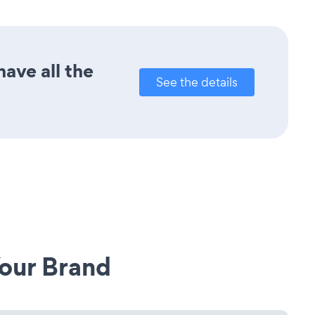
ave all the
See the details
our Brand