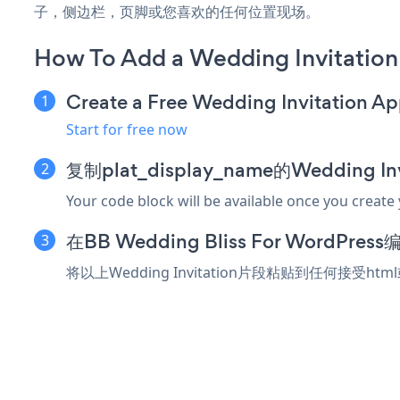
子，侧边栏，页脚或您喜欢的任何位置现场。
How To Add a Wedding Invitation
Create a Free Wedding Invitation A
Start for free now
复制plat_display_name的Wedding I
Your code block will be available once you create
在BB Wedding Bliss For Word
将以上Wedding Invitation片段粘贴到任何接受html