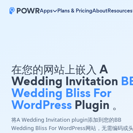
Apps
Plans & Pricing
About
Resources
在您的网站上嵌入 A
Wedding Invitation
B
Wedding Bliss For
WordPress
Plugin 。
将A Wedding Invitation plugin添加到您的BB
Wedding Bliss For WordPress网站，无需编码或