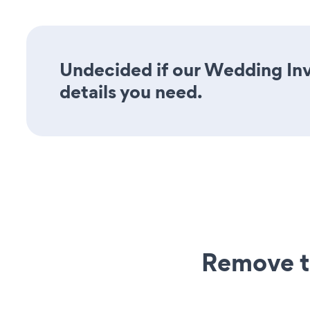
Undecided if our Wedding Invi
details you need.
Remove t