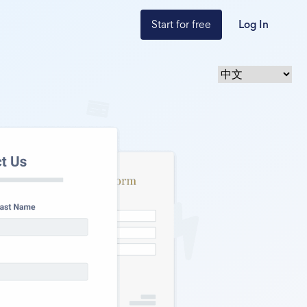
Start for free
Log In