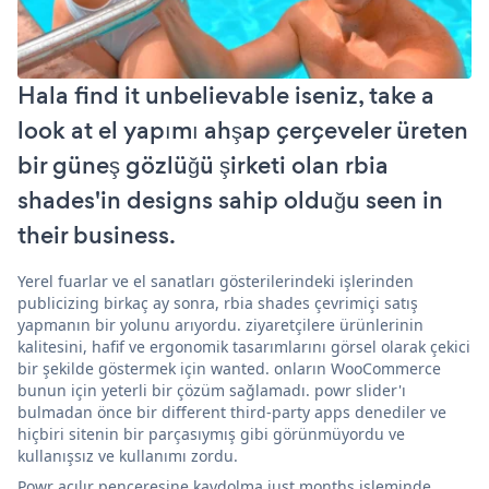
Hala find it unbelievable iseniz, take a
look at el yapımı ahşap çerçeveler üreten
bir güneş gözlüğü şirketi olan rbia
shades'in designs sahip olduğu seen in
their business.
Yerel fuarlar ve el sanatları gösterilerindeki işlerinden
publicizing birkaç ay sonra, rbia shades çevrimiçi satış
yapmanın bir yolunu arıyordu. ziyaretçilere ürünlerinin
kalitesini, hafif ve ergonomik tasarımlarını görsel olarak çekici
bir şekilde göstermek için wanted. onların WooCommerce
bunun için yeterli bir çözüm sağlamadı. powr slider'ı
bulmadan önce bir different third-party apps denediler ve
hiçbiri sitenin bir parçasıymış gibi görünmüyordu ve
kullanışsız ve kullanımı zordu.
Powr açılır penceresine kaydolma just months işleminde,