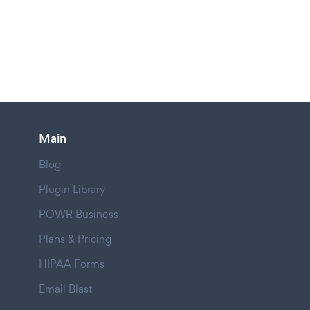
Main
Blog
Plugin Library
POWR Business
Plans & Pricing
HIPAA Forms
Email Blast