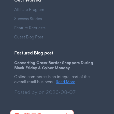
Get Involved
Affiliate Program
Success Stories
Feature Requests
Guest Blog Post
Featured Blog post
Converting Cross-Border Shoppers During
Black Friday & Cyber Monday
Online commerce is an integral part of the
overall retail business.
Read More
Posted by on
2026-08-07