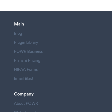
Main
Blog
Plugin Library
POWR Business
Plans & Pricing
HIPAA Forms
Email Blast
Company
About POWR