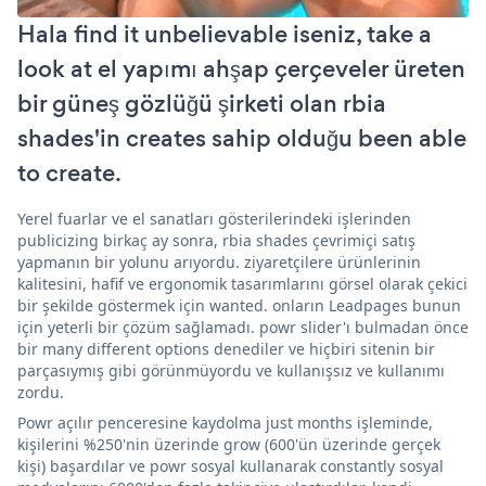
Hala find it unbelievable iseniz, take a
look at el yapımı ahşap çerçeveler üreten
bir güneş gözlüğü şirketi olan rbia
shades'in creates sahip olduğu been able
to create.
Yerel fuarlar ve el sanatları gösterilerindeki işlerinden
publicizing birkaç ay sonra, rbia shades çevrimiçi satış
yapmanın bir yolunu arıyordu. ziyaretçilere ürünlerinin
kalitesini, hafif ve ergonomik tasarımlarını görsel olarak çekici
bir şekilde göstermek için wanted. onların Leadpages bunun
için yeterli bir çözüm sağlamadı. powr slider'ı bulmadan önce
bir many different options denediler ve hiçbiri sitenin bir
parçasıymış gibi görünmüyordu ve kullanışsız ve kullanımı
zordu.
Powr açılır penceresine kaydolma just months işleminde,
kişilerini %250'nin üzerinde grow (600'ün üzerinde gerçek
kişi) başardılar ve powr sosyal kullanarak constantly sosyal