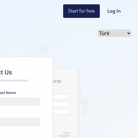
Start for free
Log In