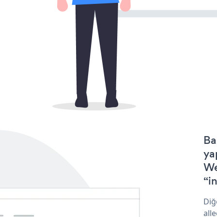
Ba
ya
We
“in
Diğ
all