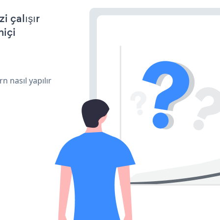
 çalışır
miçi
n nasıl yapılır