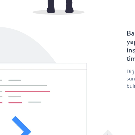
Ba
ya
in
tim
Diğ
sun
bul