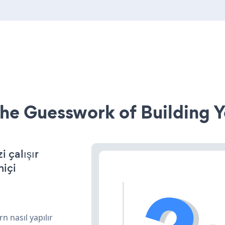
he Guesswork of Building Y
 çalışır
miçi
n nasıl yapılır