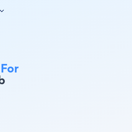
 For
b
n