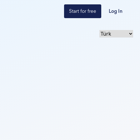
Start for free
Log In