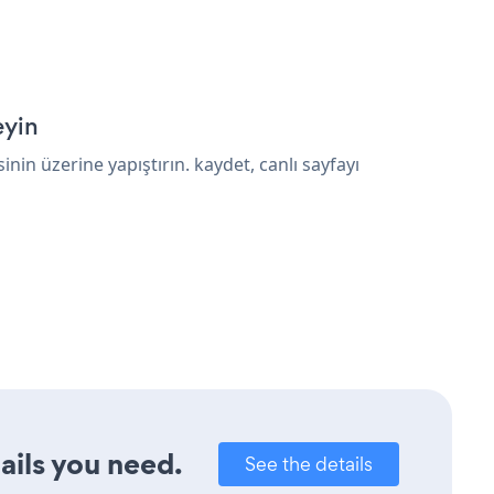
eyin
n üzerine yapıştırın. kaydet, canlı sayfayı
ails you need.
See the details