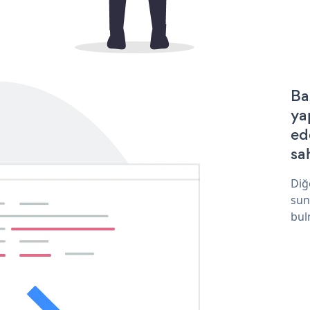
Ba
ya
ed
sa
Diğ
sun
bul