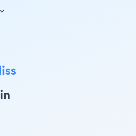
iss
in