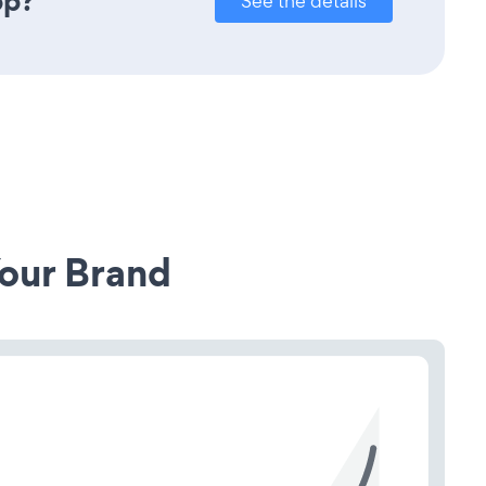
pp?
See the details
our Brand