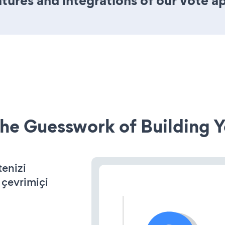
ures and integrations of our Vote a
he Guesswork of Building Y
enizi
n çevrimiçi