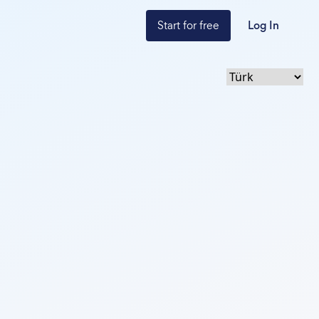
Start for free
Log In