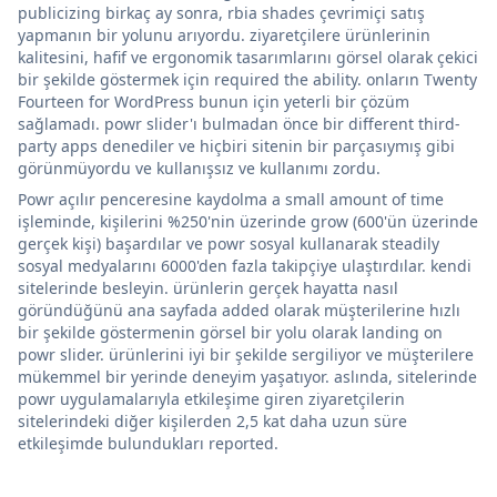
publicizing birkaç ay sonra, rbia shades çevrimiçi satış
yapmanın bir yolunu arıyordu. ziyaretçilere ürünlerinin
kalitesini, hafif ve ergonomik tasarımlarını görsel olarak çekici
bir şekilde göstermek için required the ability. onların Twenty
Fourteen for WordPress bunun için yeterli bir çözüm
sağlamadı. powr slider'ı bulmadan önce bir different third-
party apps denediler ve hiçbiri sitenin bir parçasıymış gibi
görünmüyordu ve kullanışsız ve kullanımı zordu.
Powr açılır penceresine kaydolma a small amount of time
işleminde, kişilerini %250'nin üzerinde grow (600'ün üzerinde
gerçek kişi) başardılar ve powr sosyal kullanarak steadily
sosyal medyalarını 6000'den fazla takipçiye ulaştırdılar. kendi
sitelerinde besleyin. ürünlerin gerçek hayatta nasıl
göründüğünü ana sayfada added olarak müşterilerine hızlı
bir şekilde göstermenin görsel bir yolu olarak landing on
powr slider. ürünlerini iyi bir şekilde sergiliyor ve müşterilere
mükemmel bir yerinde deneyim yaşatıyor. aslında, sitelerinde
powr uygulamalarıyla etkileşime giren ziyaretçilerin
sitelerindeki diğer kişilerden 2,5 kat daha uzun süre
etkileşimde bulundukları reported.