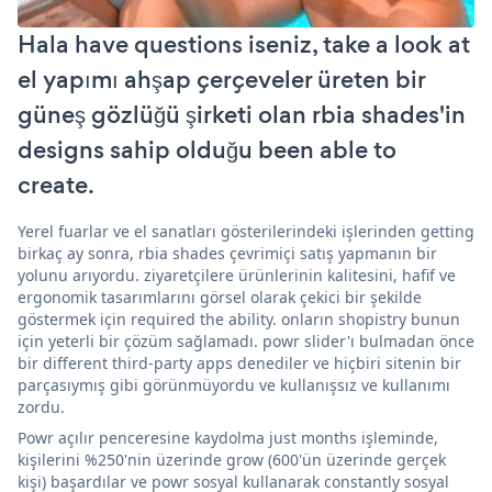
Hala have questions iseniz, take a look at
el yapımı ahşap çerçeveler üreten bir
güneş gözlüğü şirketi olan rbia shades'in
designs sahip olduğu been able to
create.
Yerel fuarlar ve el sanatları gösterilerindeki işlerinden getting
birkaç ay sonra, rbia shades çevrimiçi satış yapmanın bir
yolunu arıyordu. ziyaretçilere ürünlerinin kalitesini, hafif ve
ergonomik tasarımlarını görsel olarak çekici bir şekilde
göstermek için required the ability. onların shopistry bunun
için yeterli bir çözüm sağlamadı. powr slider'ı bulmadan önce
bir different third-party apps denediler ve hiçbiri sitenin bir
parçasıymış gibi görünmüyordu ve kullanışsız ve kullanımı
zordu.
Powr açılır penceresine kaydolma just months işleminde,
kişilerini %250'nin üzerinde grow (600'ün üzerinde gerçek
kişi) başardılar ve powr sosyal kullanarak constantly sosyal