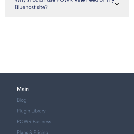
Bluehost site?
Main
Blog
Plugin Library
POWR Business
Plans & Pricing