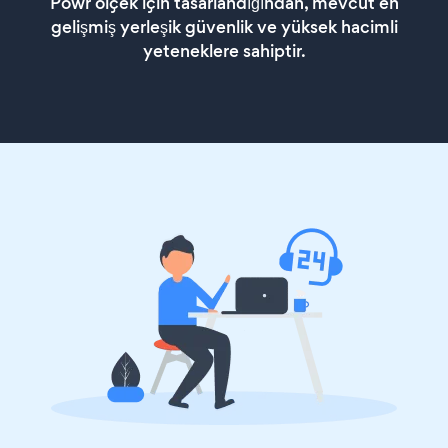
Powr ölçek için tasarlandığından, mevcut en
gelişmiş yerleşik güvenlik ve yüksek hacimli
yeteneklere sahiptir.