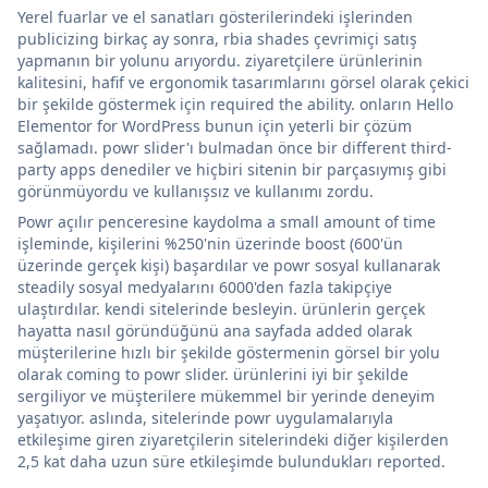
Yerel fuarlar ve el sanatları gösterilerindeki işlerinden
publicizing birkaç ay sonra, rbia shades çevrimiçi satış
yapmanın bir yolunu arıyordu. ziyaretçilere ürünlerinin
kalitesini, hafif ve ergonomik tasarımlarını görsel olarak çekici
bir şekilde göstermek için required the ability. onların Hello
Elementor for WordPress bunun için yeterli bir çözüm
sağlamadı. powr slider'ı bulmadan önce bir different third-
party apps denediler ve hiçbiri sitenin bir parçasıymış gibi
görünmüyordu ve kullanışsız ve kullanımı zordu.
Powr açılır penceresine kaydolma a small amount of time
işleminde, kişilerini %250'nin üzerinde boost (600'ün
üzerinde gerçek kişi) başardılar ve powr sosyal kullanarak
steadily sosyal medyalarını 6000'den fazla takipçiye
ulaştırdılar. kendi sitelerinde besleyin. ürünlerin gerçek
hayatta nasıl göründüğünü ana sayfada added olarak
müşterilerine hızlı bir şekilde göstermenin görsel bir yolu
olarak coming to powr slider. ürünlerini iyi bir şekilde
sergiliyor ve müşterilere mükemmel bir yerinde deneyim
yaşatıyor. aslında, sitelerinde powr uygulamalarıyla
etkileşime giren ziyaretçilerin sitelerindeki diğer kişilerden
2,5 kat daha uzun süre etkileşimde bulundukları reported.