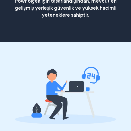
Powr ölçek için tasarlandığından, mevcut en
gelişmiş yerleşik güvenlik ve yüksek hacimli
yeteneklere sahiptir.