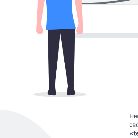
Не
св
«t