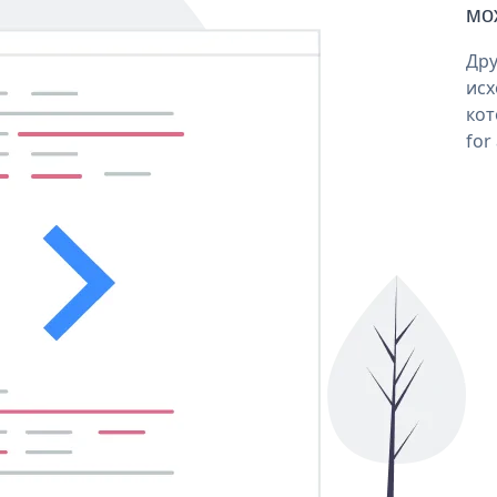
мо
Дру
исх
кот
for