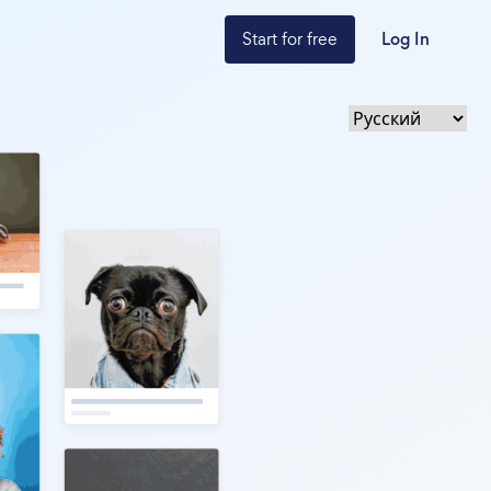
Start for free
Log In