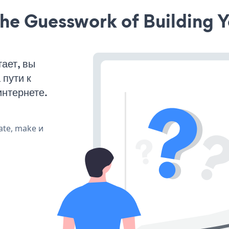
he Guesswork of Building Y
ает, вы
пути к
интернете.
ate, make и