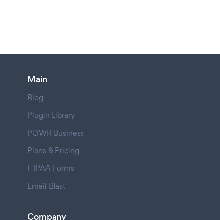
Main
Blog
Plugin Library
POWR Business
Plans & Pricing
HIPAA Forms
Email Blast
Company