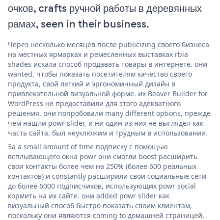
очков, crafts ручной работы в деревянных
рамах, seen in their business.
Через несколько месяцев после publicizing своего бизнеса
на местных ярмарках и ремесленных выставках rbia
shades искала способ продавать товары в интернете. они
wanted, чтобы показать посетителям качество своего
продукта, свой легкий и эргономичный дизайн в
привлекательной визуальной форме. их Beaver Builder for
WordPress не предоставили для этого адекватного
решения. они попробовали many different options, прежде
чем нашли powr slider, и ни один из них не выглядел как
часть сайта, был неуклюжим и трудным в использовании.
За a small amount of time подписку с помощью
всплывающего окна powr они смогли boost расширить
свои контакты более чем на 250% (более 600 реальных
контактов) и constantly расширили свои социальные сети
до более 6000 подписчиков, использующих powr social
кормить на их сайте. они added powr slider как
визуальный способ быстро показать своим клиентам,
поскольку они являются coming to домашней страницей,