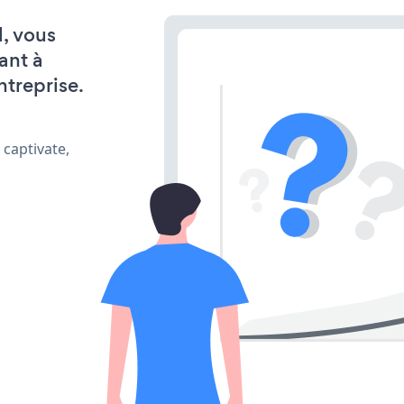
l, vous
ant à
ntreprise.
 captivate,