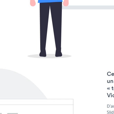
Ce
un
« 
Vi
D'a
Sli