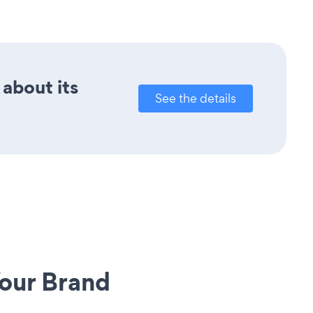
 about its
See the details
our Brand