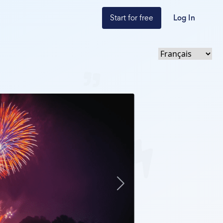
Start for free
Log In