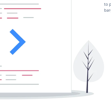
to 
bar