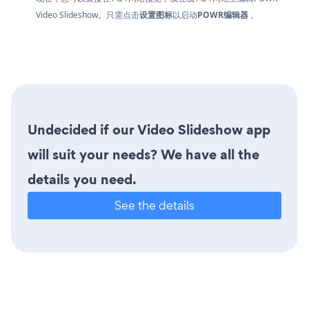
Video Slideshow。只需点击
设置图标
以启动
POWR编辑器
。
Undecided if our Video Slideshow app
will suit your needs? We have all the
details you need.
See the details