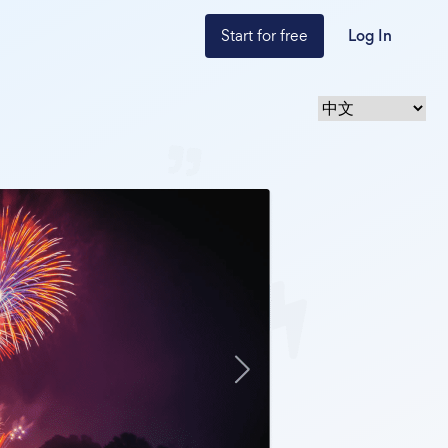
Start for free
Log In