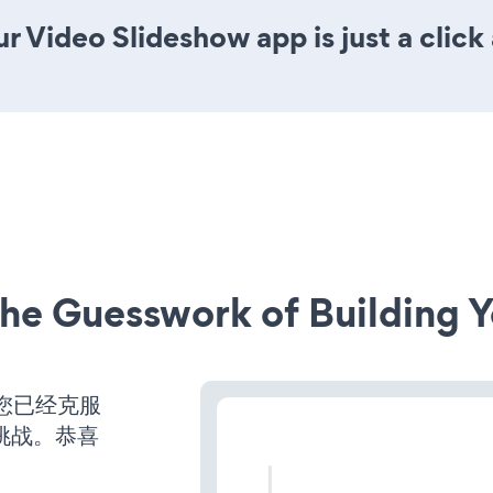
r Video Slideshow app is just a click
he Guesswork of Building Y
您已经克服
挑战。恭喜