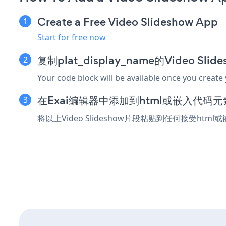
Create a Free Video Slideshow App
Start for free now
复制plat_display_name的Video Sl
Your code block will be available once you create
在Exai编辑器中添加到html或嵌入代码元
将以上Video Slideshow片段粘贴到任何接受htm