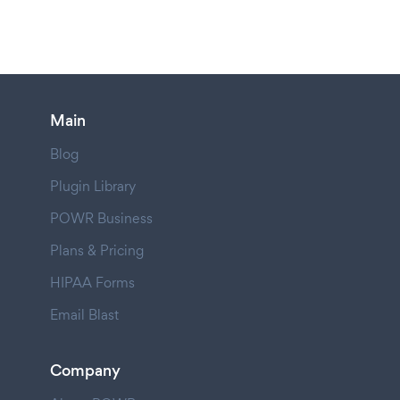
Main
Blog
Plugin Library
POWR Business
Plans & Pricing
HIPAA Forms
Email Blast
Company