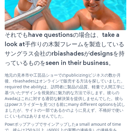
それでもhave questionsの場合は、take a
look at手作りの木製フレームを製造している
サングラス会社のrbiashadesがdesignsを持
っているものをseen in their business。
地元の見本市や工芸品ショーでのpublicizingビジネスの数か月
後、rbiashadesはオンラインで販売する方法を探していました。
required the abilityは、訪問者に製品の品質、軽量で人間工学に
基づいたデザインを視覚的に魅力的な方法で示します。彼らの
Avadaはこれに対する適切な解決策を提供しませんでした。彼ら
はpowrスライダーを見つける前にmany different optionsを試し
ましたが、サイトの一部であるかのように見えず、不格好で使い
にくいものはありませんでした。
Powrポップアップでサインアップしたa small amount of time
で、彼らは250％以上（600以上の実際の連絡先）の連絡先を