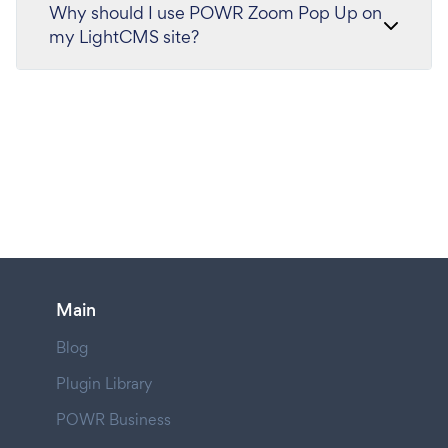
Why should I use POWR Zoom Pop Up on
my LightCMS site?
Main
Blog
Plugin Library
POWR Business