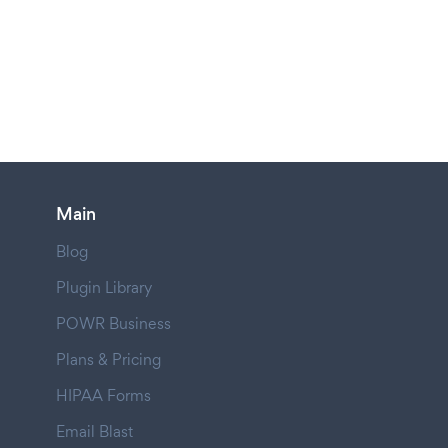
Main
Blog
Plugin Library
POWR Business
Plans & Pricing
HIPAA Forms
Email Blast