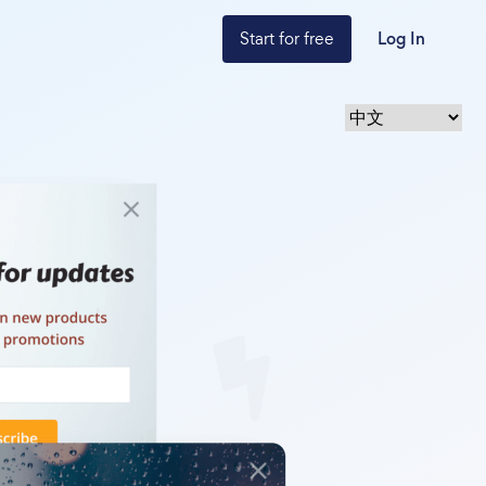
Start for free
Log In