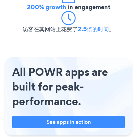
200% growth
in engagement
访客在其网站上花费了
2.5倍的时间
。
All POWR apps are
built for peak-
performance.
See apps in action