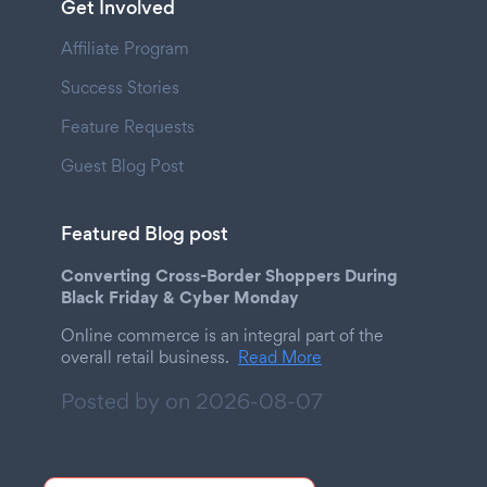
Get Involved
Affiliate Program
Success Stories
Feature Requests
Guest Blog Post
Featured Blog post
Converting Cross-Border Shoppers During
Black Friday & Cyber Monday
Online commerce is an integral part of the
overall retail business.
Read More
Posted by on
2026-08-07