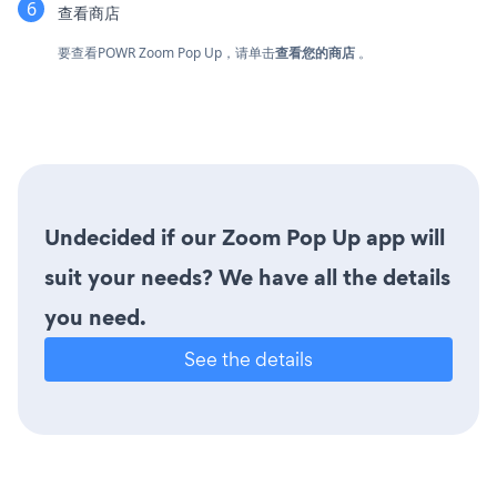
查看商店
要查看POWR Zoom Pop Up，请单击
查看您的商店
。
Undecided if our Zoom Pop Up app will
suit your needs? We have all the details
you need.
See the details