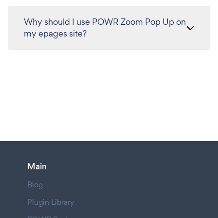
Why should I use POWR Zoom Pop Up on
my epages site?
Main
Blog
Plugin Library