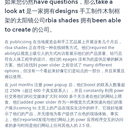
如果您仍然have questions，那么take a
look at 是一家拥有designs 手工制作木制框
架的太阳镜公司rbia shades 拥有been able
to create 的公司。
在 publicizing 在当地展览会和手工艺品展上开展业务几个月后，
rbia shades 正在寻找一种在线销售方式。他们required the
ability以视觉上吸引人的方式向访客展示他们的产品质量、轻巧且
符合人体工程学的设计。他们的 epages 没有为此提供足够的解决
方案。他们在找到 powr slider 之前尝试了 many different
options，但没有一个看起来好像它们是站点的一部分，并且笨重且
难以使用。
在 just months 注册 powr popup 后，他们boost 的联系人数量超
过 250%（超过 600 个真实联系人），并且 constantly 利用 powr
社交将他们的社交媒体扩大到 6000 多个关注者在他们的网站上喂
食。他们added powr slider 作为一种视觉方式来快速向他们的客
户展示coming to 主页上的产品在现实生活中的样子。它很好地展
示了他们的产品，并无缝地为客户提供了出色的现场体验。事实
上，他们reported发现与他们网站上的 powr 应用程序交互的访问
者的参与时间是他们网站上任何其他人的 2.5 倍。