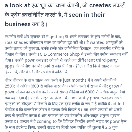
a look at एक धूप का चश्मा कंपनी, जो creates लकड़ी
के फ्रेम हस्तनिर्मित करती है, में seen in their
business क्या है।
स्थानीय मेलों और क्राफ्ट शो में getting के अपने व्यवसाय के कुछ महीनों के बाद,
rbia shades ऑनलाइन बेचने का तरीका ढूंढ रही थी। वे wanted आगंतुकों को
उनके उत्पाद की गुणवत्ता, उनके हल्के और एर्गोनोमिक डिज़ाइन, एक आकर्षक तरीके से
दिखाने के लिए। उनके TC E-Commerce Shop ने इसके लिए पर्याप्त समाधान नहीं
दिया। उन्होंने powr स्लाइडर खोजने से पहले एक different third-party
apps की कोशिश की और उनमें से कोई भी ऐसा नहीं लगा जैसे कि वे साइट का एक
हिस्सा थे, और वे भद्दे और उपयोग में कठिन थे।
पॉवर पॉपअप के साथ साइन अप करने के just months में वे अपने संपर्कों को
250% से अधिक (600 से अधिक वास्तविक संपर्क) करने में सक्षम थे और grow ने
powr सोशल का उपयोग करके अपने सोशल मीडिया को 6000 से अधिक अनुयायियों
तक बढ़ा दिया है। उनकी साइट पर फ़ीड। वे constantly powr स्लाइडर अपने
ग्राहकों को शीघ्रता से दिखाने के लिए एक दृश्य तरीके के रूप में हैं क्योंकि वे added
होमपेज हैं कि वास्तविक जीवन में उत्पाद कैसे दिखते हैं। यह अपने उत्पादों को अच्छी
तरह से प्रदर्शित करता है और ग्राहकों को एक बेहतरीन ऑन-साइट अनुभव प्रदान
करता है। वास्तव में वे coming to कि विज़िटर जिन्होंने अपनी साइट पर powr ऐप्स
के साथ इंटरैक्ट किया, उनकी साइट पर किसी अन्य व्यक्ति की तुलना में 2.5 गुना