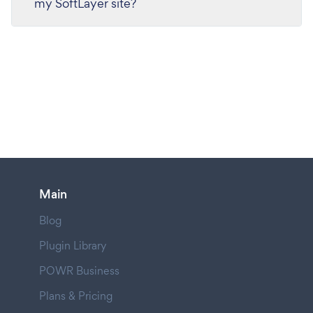
my SoftLayer site?
Main
Blog
Plugin Library
POWR Business
Plans & Pricing