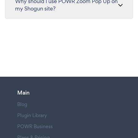
Why should I use POWR Zoom Pop Up on
my Shogun site?
Main
Blog
Plugin Library
POWR Business
Plans & Pricing