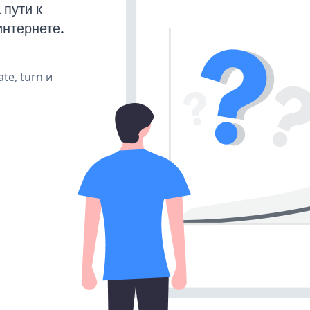
пути к
интернете.
te, turn и