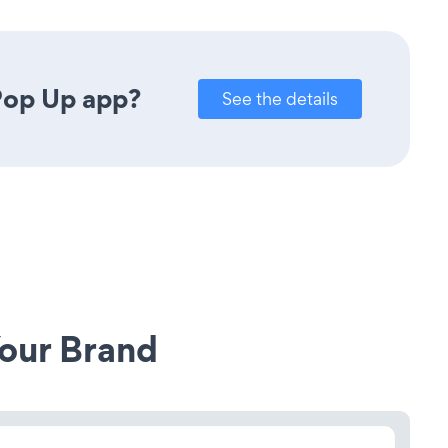
Pop Up app?
See the details
our Brand