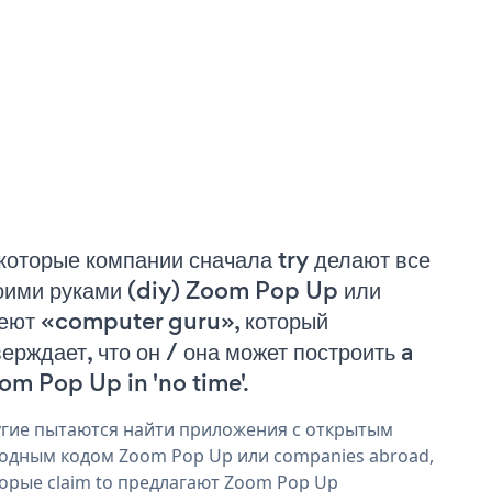
которые компании сначала try делают все
оими руками (diy) Zoom Pop Up или
еют «computer guru», который
верждает, что он / она может построить a
om Pop Up in 'no time'.
гие пытаются найти приложения с открытым
одным кодом Zoom Pop Up или companies abroad,
орые claim to предлагают Zoom Pop Up