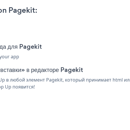
n Pagekit:
да для Pagekit
 your app
 вставки» в редакторе Pagekit
 в любой элемент Pagekit, который принимает html или
p Up появится!