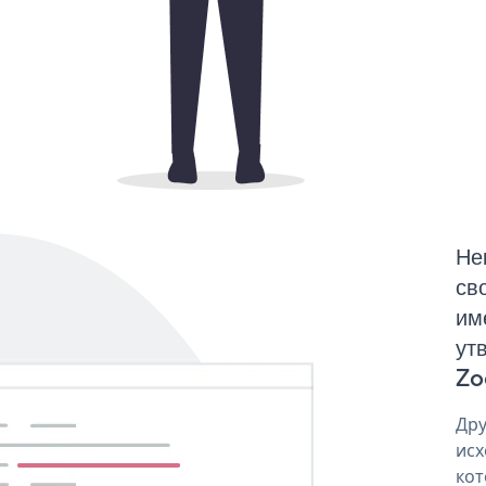
Не
св
им
ут
Zo
Дру
исх
кот