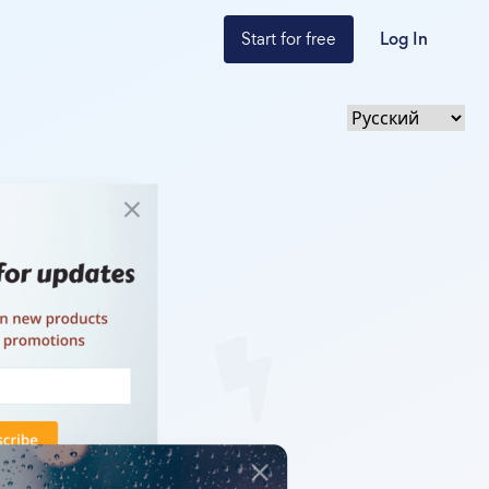
Start for free
Log In