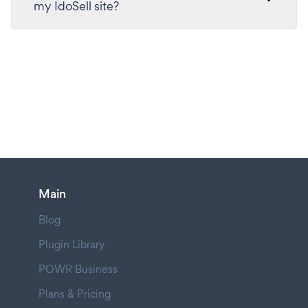
my IdoSell site?
Main
Blog
Plugin Library
POWR Business
Plans & Pricing