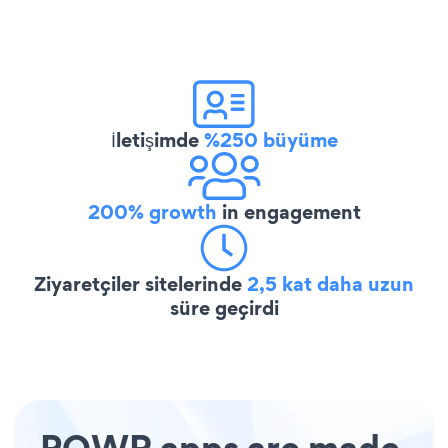
İletişimde
%250 büyüme
200% growth
in engagement
Ziyaretçiler sitelerinde
2,5 kat daha uzun
süre geçirdi
POWR apps are made