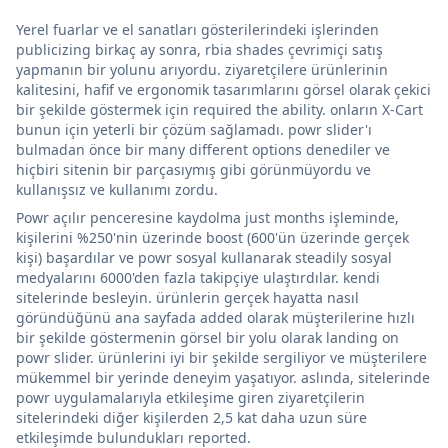
Yerel fuarlar ve el sanatları gösterilerindeki işlerinden
publicizing birkaç ay sonra, rbia shades çevrimiçi satış
yapmanın bir yolunu arıyordu. ziyaretçilere ürünlerinin
kalitesini, hafif ve ergonomik tasarımlarını görsel olarak çekici
bir şekilde göstermek için required the ability. onların X-Cart
bunun için yeterli bir çözüm sağlamadı. powr slider'ı
bulmadan önce bir many different options denediler ve
hiçbiri sitenin bir parçasıymış gibi görünmüyordu ve
kullanışsız ve kullanımı zordu.
Powr açılır penceresine kaydolma just months işleminde,
kişilerini %250'nin üzerinde boost (600'ün üzerinde gerçek
kişi) başardılar ve powr sosyal kullanarak steadily sosyal
medyalarını 6000'den fazla takipçiye ulaştırdılar. kendi
sitelerinde besleyin. ürünlerin gerçek hayatta nasıl
göründüğünü ana sayfada added olarak müşterilerine hızlı
bir şekilde göstermenin görsel bir yolu olarak landing on
powr slider. ürünlerini iyi bir şekilde sergiliyor ve müşterilere
mükemmel bir yerinde deneyim yaşatıyor. aslında, sitelerinde
powr uygulamalarıyla etkileşime giren ziyaretçilerin
sitelerindeki diğer kişilerden 2,5 kat daha uzun süre
etkileşimde bulundukları reported.