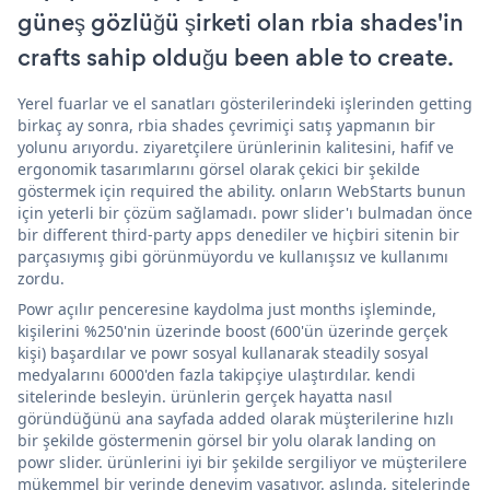
güneş gözlüğü şirketi olan rbia shades'in
crafts sahip olduğu been able to create.
Yerel fuarlar ve el sanatları gösterilerindeki işlerinden getting
birkaç ay sonra, rbia shades çevrimiçi satış yapmanın bir
yolunu arıyordu. ziyaretçilere ürünlerinin kalitesini, hafif ve
ergonomik tasarımlarını görsel olarak çekici bir şekilde
göstermek için required the ability. onların WebStarts bunun
için yeterli bir çözüm sağlamadı. powr slider'ı bulmadan önce
bir different third-party apps denediler ve hiçbiri sitenin bir
parçasıymış gibi görünmüyordu ve kullanışsız ve kullanımı
zordu.
Powr açılır penceresine kaydolma just months işleminde,
kişilerini %250'nin üzerinde boost (600'ün üzerinde gerçek
kişi) başardılar ve powr sosyal kullanarak steadily sosyal
medyalarını 6000'den fazla takipçiye ulaştırdılar. kendi
sitelerinde besleyin. ürünlerin gerçek hayatta nasıl
göründüğünü ana sayfada added olarak müşterilerine hızlı
bir şekilde göstermenin görsel bir yolu olarak landing on
powr slider. ürünlerini iyi bir şekilde sergiliyor ve müşterilere
mükemmel bir yerinde deneyim yaşatıyor. aslında, sitelerinde