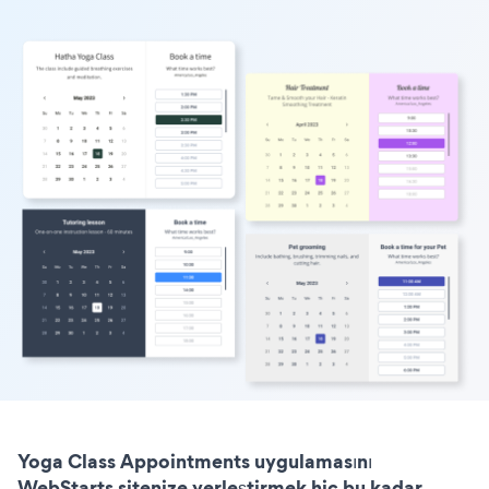
Yoga Class Appointments uygulamasını
WebStarts sitenize yerleştirmek hiç bu kadar