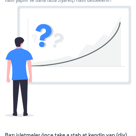
nasıl yapılır ve daha fazla ziyaretçi nasıl desteklenir?
Bazı işletmeler önce take a stab at kendin yap (diy)