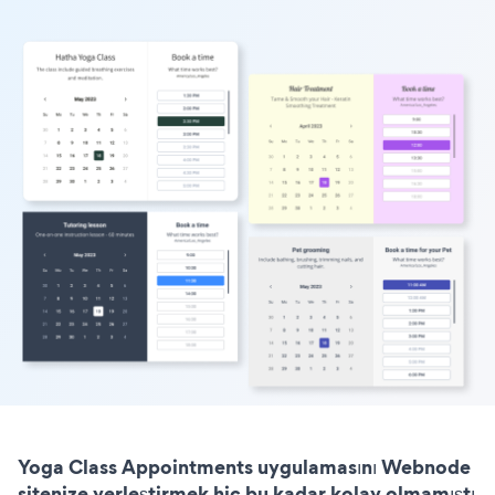
Yoga Class Appointments uygulamasını Webnode
sitenize yerleştirmek hiç bu kadar kolay olmamıştı