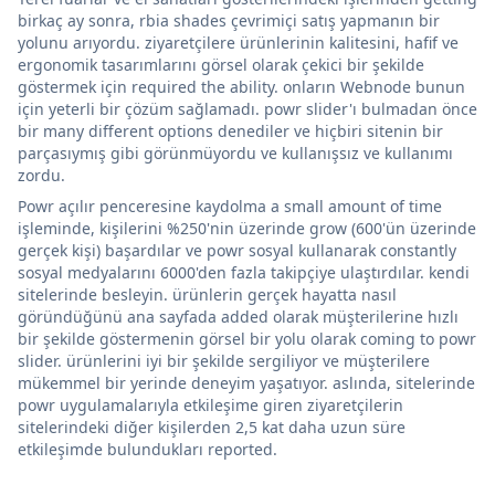
birkaç ay sonra, rbia shades çevrimiçi satış yapmanın bir
yolunu arıyordu. ziyaretçilere ürünlerinin kalitesini, hafif ve
ergonomik tasarımlarını görsel olarak çekici bir şekilde
göstermek için required the ability. onların Webnode bunun
için yeterli bir çözüm sağlamadı. powr slider'ı bulmadan önce
bir many different options denediler ve hiçbiri sitenin bir
parçasıymış gibi görünmüyordu ve kullanışsız ve kullanımı
zordu.
Powr açılır penceresine kaydolma a small amount of time
işleminde, kişilerini %250'nin üzerinde grow (600'ün üzerinde
gerçek kişi) başardılar ve powr sosyal kullanarak constantly
sosyal medyalarını 6000'den fazla takipçiye ulaştırdılar. kendi
sitelerinde besleyin. ürünlerin gerçek hayatta nasıl
göründüğünü ana sayfada added olarak müşterilerine hızlı
bir şekilde göstermenin görsel bir yolu olarak coming to powr
slider. ürünlerini iyi bir şekilde sergiliyor ve müşterilere
mükemmel bir yerinde deneyim yaşatıyor. aslında, sitelerinde
powr uygulamalarıyla etkileşime giren ziyaretçilerin
sitelerindeki diğer kişilerden 2,5 kat daha uzun süre
etkileşimde bulundukları reported.