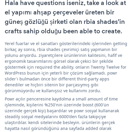
Hala have questions iseniz, take a look at
el yapımı ahşap çerçeveler üreten bir
güneş gözlüğü şirketi olan rbia shades'in
crafts sahip olduğu been able to create.
Yerel fuarlar ve el sanatları gösterilerindeki işlerinden getting
birkaç ay sonra, rbia shades çevrimiçi satış yapmanın bir
yolunu arıyordu. ziyaretçilere ürünlerinin kalitesini, hafif ve
ergonomik tasarımlarını görsel olarak çekici bir şekilde
göstermek için required the ability. onların Twenty Twelve for
WordPress bunun için yeterli bir çözüm sağlamadı. powr
slider'ı bulmadan önce bir different third-party apps
denediler ve hiçbiri sitenin bir parçasıymış gibi
görünmüyordu ve kullanışsız ve kullanımı zordu.
Powr açılır penceresine kaydolma a small amount of time
işleminde, kişilerini %250'nin üzerinde boost (600'ün
üzerinde gerçek kişi) başardılar ve powr sosyal kullanarak
steadily sosyal medyalarını 6000'den fazla takipçiye
ulaştırdılar. kendi sitelerinde besleyin. ürünlerin gerçek
hayatta nasıl göründüğünü ana sayfada added olarak