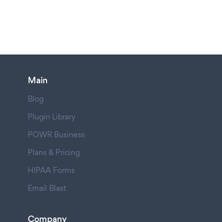
Main
Blog
Plugin Library
POWR Business
Plans & Pricing
HIPAA Forms
Email Blast
Company