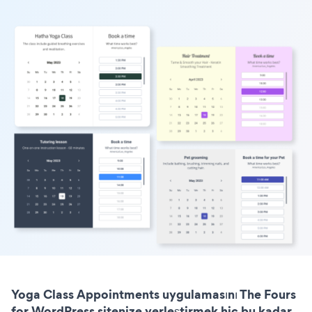
Yoga Class Appointments uygulamasını The Fours
for WordPress sitenize yerleştirmek hiç bu kadar