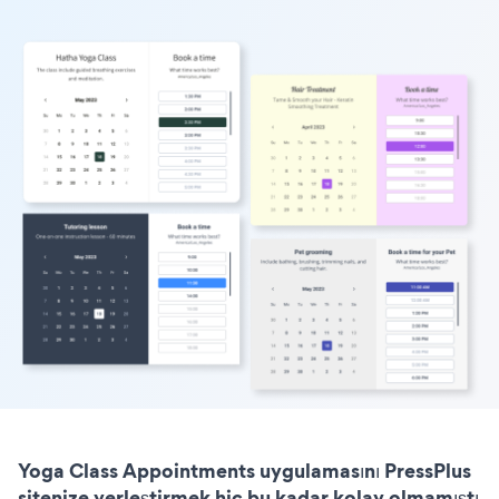
Yoga Class Appointments uygulamasını PressPlus
sitenize yerleştirmek hiç bu kadar kolay olmamıştı