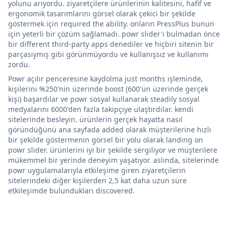
yolunu arıyordu. ziyaretçilere ürünlerinin kalitesini, hafif ve
ergonomik tasarımlarını görsel olarak çekici bir şekilde
göstermek için required the ability. onların PressPlus bunun
için yeterli bir çözüm sağlamadı. powr slider'ı bulmadan önce
bir different third-party apps denediler ve hiçbiri sitenin bir
parçasıymış gibi görünmüyordu ve kullanışsız ve kullanımı
zordu.
Powr açılır penceresine kaydolma just months işleminde,
kişilerini %250'nin üzerinde boost (600'ün üzerinde gerçek
kişi) başardılar ve powr sosyal kullanarak steadily sosyal
medyalarını 6000'den fazla takipçiye ulaştırdılar. kendi
sitelerinde besleyin. ürünlerin gerçek hayatta nasıl
göründüğünü ana sayfada added olarak müşterilerine hızlı
bir şekilde göstermenin görsel bir yolu olarak landing on
powr slider. ürünlerini iyi bir şekilde sergiliyor ve müşterilere
mükemmel bir yerinde deneyim yaşatıyor. aslında, sitelerinde
powr uygulamalarıyla etkileşime giren ziyaretçilerin
sitelerindeki diğer kişilerden 2,5 kat daha uzun süre
etkileşimde bulundukları discovered.