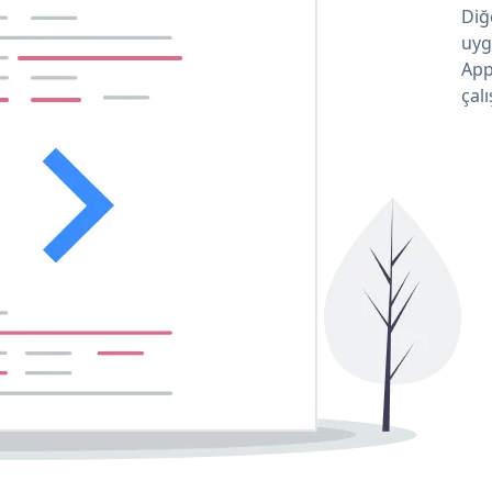
Diğ
uyg
App
çalı