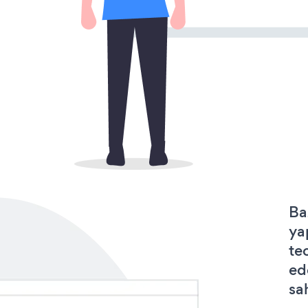
Ba
ya
te
ed
sa