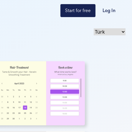
Start for free
Log In