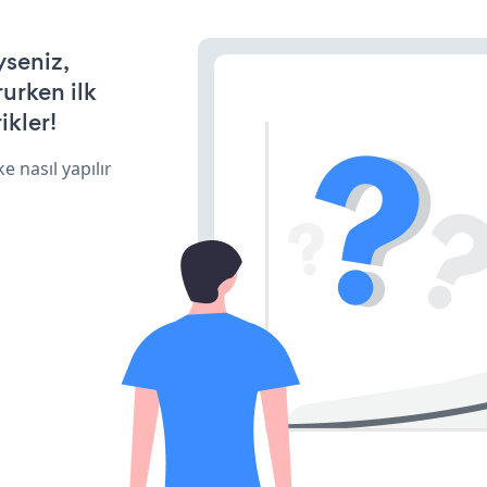
yseniz,
rurken ilk
ikler!
e nasıl yapılır