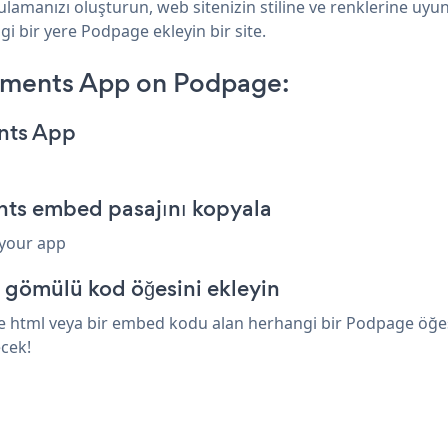
amanızı oluşturun, web sitenizin stiline ve renklerine uyu
i bir yere Podpage ekleyin bir site.
tments App on Podpage:
nts App
ts embed pasajını kopyala
 your app
 gömülü kod öğesini ekleyin
 html veya bir embed kodu alan herhangi bir Podpage öğesini
cek!