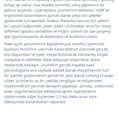
birkaç ay sonra, rbia shades çevrimiçi satış yapmanın bir
yolunu arıyordu. ziyaretçilere ürünlerinin kalitesini, hafif ve
ergonomik tasarımlarını görsel olarak çekici bir şekilde
göstermek için wanted. onların Placester bunun için yeterli
bir çözüm sağlamadı. powr slider'ı bulmadan önce bir many
different options denediler ve hiçbiri sitenin bir parçasıymış
gibi görünmüyordu ve kullanışsız ve kullanımı zordu.
Powr açılır penceresine kaydolma just months işleminde,
kişilerini %250'nin üzerinde boost (600'ün üzerinde gerçek
kişi) başardılar ve powr sosyal kullanarak constantly sosyal
medyalarını 6000'den fazla takipçiye ulaştırdılar. kendi
sitelerinde besleyin. ürünlerin gerçek hayatta nasıl
göründüğünü ana sayfada added olarak müşterilerine hızlı
bir şekilde göstermenin görsel bir yolu olarak coming to powr
slider. ürünlerini iyi bir şekilde sergiliyor ve müşterilere
mükemmel bir yerinde deneyim yaşatıyor. aslında, sitelerinde
powr uygulamalarıyla etkileşime giren ziyaretçilerin
sitelerindeki diğer kişilerden 2,5 kat daha uzun süre
etkileşimde bulundukları reported.