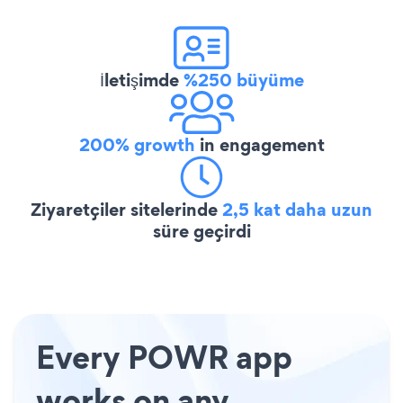
İletişimde
%250 büyüme
200% growth
in engagement
Ziyaretçiler sitelerinde
2,5 kat daha uzun
süre geçirdi
Every POWR app
works on any