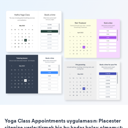
Yoga Class Appointments uygulamasını Placester
sitenize yerleştirmek hiç bu kadar kolay olmamıştı