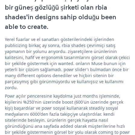
bir güneş gözlüğü şirketi olan rbia
shades'in designs sahip olduğu been
able to create.
Yerel fuarlar ve el sanatları gösterilerindeki işlerinden
publicizing birkaç ay sonra, rbia shades çevrimiçi satış
yapmanın bir yolunu arıyordu. ziyaretçilere ürünlerinin
kalitesini, hafif ve ergonomik tasarımlarını görsel olarak çekici
bir şekilde göstermek için wanted. onların Muse bunun için
yeterli bir çözüm sağlamadı. powr slider'ı bulmadan önce bir
many different options denediler ve hiçbiri sitenin bir
parçasıymış gibi görünmüyordu ve kullanışsız ve kullanımı
zordu.
Powr açılır penceresine kaydolma just months işleminde,
kişilerini %250'nin üzerinde boost (600'ün üzerinde gerçek
kişi) başardılar ve powr sosyal kullanarak steadily sosyal
medyalarını 6000'den fazla takipçiye ulaştırdılar. kendi
sitelerinde besleyin. ürünlerin gerçek hayatta nasıl
göründüğünü ana sayfada added olarak müşterilerine hızlı
bir şekilde göstermenin görsel bir yolu olarak coming to powr