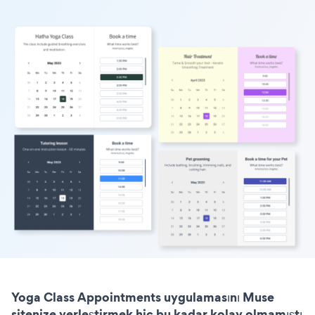
Yoga Class Appointments uygulamasını Muse
sitenize yerleştirmek hiç bu kadar kolay olmamıştı