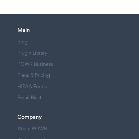
Main
Blog
Plugin Library
POWR Business
Plans & Pricing
HIPAA Forms
Email Blast
Company
About POWR