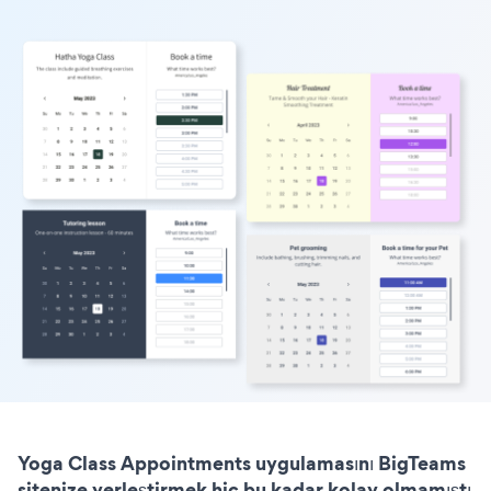
Yoga Class Appointments uygulamasını BigTeams
sitenize yerleştirmek hiç bu kadar kolay olmamıştı