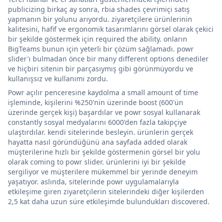
publicizing birkaç ay sonra, rbia shades çevrimiçi satış
yapmanın bir yolunu arıyordu. ziyaretçilere ürünlerinin
kalitesini, hafif ve ergonomik tasarımlarını görsel olarak çekici
bir şekilde göstermek için required the ability. onların
BigTeams bunun için yeterli bir çözüm sağlamadı. powr
slider'ı bulmadan önce bir many different options denediler
ve hiçbiri sitenin bir parçasıymış gibi görünmüyordu ve
kullanışsız ve kullanımı zordu.
Powr açılır penceresine kaydolma a small amount of time
işleminde, kişilerini %250'nin üzerinde boost (600'ün
üzerinde gerçek kişi) başardılar ve powr sosyal kullanarak
constantly sosyal medyalarını 6000'den fazla takipçiye
ulaştırdılar. kendi sitelerinde besleyin. ürünlerin gerçek
hayatta nasıl göründüğünü ana sayfada added olarak
müşterilerine hızlı bir şekilde göstermenin görsel bir yolu
olarak coming to powr slider. ürünlerini iyi bir şekilde
sergiliyor ve müşterilere mükemmel bir yerinde deneyim
yaşatıyor. aslında, sitelerinde powr uygulamalarıyla
etkileşime giren ziyaretçilerin sitelerindeki diğer kişilerden
2,5 kat daha uzun süre etkileşimde bulundukları discovered.